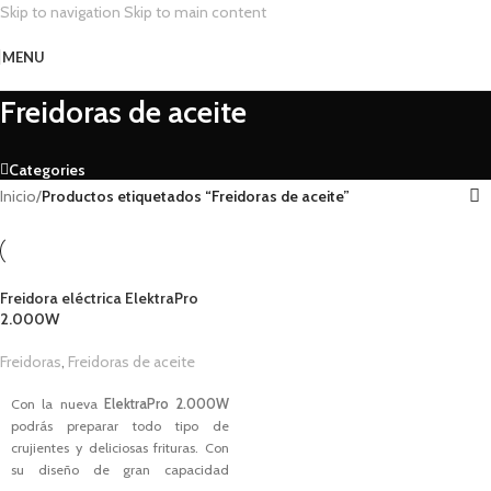
Skip to navigation
Skip to main content
MENU
Freidoras de aceite
Categories
Inicio
/
Productos etiquetados “Freidoras de aceite”
Freidora eléctrica ElektraPro
2.000W
Freidoras
,
Freidoras de aceite
1,00
€
Con la nueva
ElektraPro 2.000W
podrás preparar todo tipo de
crujientes y deliciosas frituras. Con
su diseño de gran capacidad