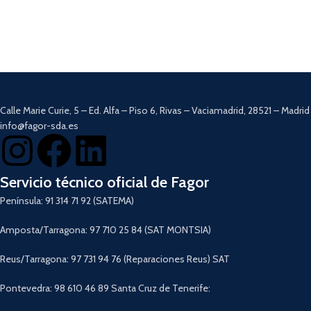
necesidades de los alimentos. Esta
cuenta con un sistema de
seguridad anti sobre calentamiento
que protegerá a la freidora
alargando su vida útil. Su nueva
tapa con ventana y sus pilotos
luminosos te permitirán controlar de
forma continua el estado de los
Calle Marie Curie, 5 – Ed. Alfa – Piso 6, Rivas – Vaciamadrid, 28521 – Madrid
alimentos que estés friendo.
info@fagor-sda.es
Descargar Manual
Servicio técnico oficial de Fagor
Península: 91 314 71 92 (SATEMA)
Amposta/Tarragona: 97 710 25 84 (SAT MONTSIA)
Reus/Tarragona: 97 731 94 76 (Reparaciones Reus) SAT
Pontevedra: 98 610 46 89 Santa Cruz de Tenerife: