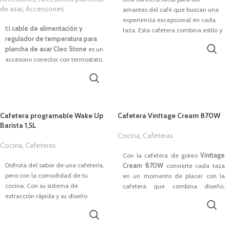
inteligente que mejora su calidad
de asar
,
Accessories
amantes del café que buscan una
de vida cada día y garantiza su
1,00
€
experiencia excepcional en cada
bienestar.
El
cable de alimentación y
taza. Esta cafetera combina estilo y
regulador de temperatura para
funcionalidad a la perfección. Con
CARACTERÍSTICAS
plancha de asar Cleo
Stone
es un
un diseño elegante y moderno, se
Sistema multi-filtración para agua
a
ccesorio
c
onector con termostato
convertirá en el complemento
limpia.
regulable integrado para plancha
perfecto para tu cocina. La cafetera
de asar
CLEO
Stone. Convierte tu
Wake Up
750W
te brinda la
Flujo continuo las 24h.
plancha de asar en la mejor aliada
posibilidad de preparar el café
Capacidad de 2,5L.
de tus recetas con el cable de
perfecto de manera rápida y
alimentación y regulador de
sencilla, para que comiences cada
Ventana de nivel de agua.
Cafetera programable Wake Up
Cafetera Vinttage Cream 870W
temperatura, la pieza esencial para
día con energía y buen sabor.
Barista 1,5L
Indicador LED azul (funcionando) y
seguir disfrutando de comidas
Cocina
,
Cafeteras
CARACTERÍSTICAS
rojo (sin agua).
sabrosas, prácticas y hechas a tu
Cocina
,
Cafeteras
1,00
€
gusto.
Potencia de
750W.
1,00
€
Con la cafetera de goteo
Vinttage
Funcionamiento silencioso y
Capacidad de
1.25L
(10-12 tazas).
Disfruta del sabor de una cafetería,
Cream 870W
convierte cada taza
estable.
Placa calefactora.
pero con la comodidad de tu
en un momento de placer con la
Carga por USB.
Apagado automático de seguridad.
cocina. Con su sistema de
cafetera que combina diseño,
Filtro extraíble, lavable y
extracción rápida y su diseño
potencia y precisión. Su tecnología
Fácil desmontaje y limpieza
reutilizable.
práctico, esta cafetera prepara
avanzada asegura una extracción
semanal recomendada.
Indicador del nivel de agua.
cafés intensos, cremosos y llenos de
óptima para obtener un sabor
Descargar Manual
Sistema antigoteo y antiderrames.
aroma. Ideal para familias que
intenso y cremoso. Tu momento, tu