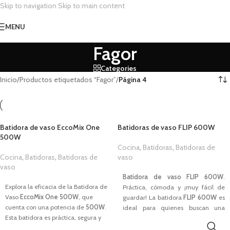
Skip to navigation
Skip to main content
MENU
Fagor
Categories
Inicio
/
Productos etiquetados “Fagor”
/
Página 4
Batidora de vaso EccoMix One
Batidoras de vaso FLIP 600W
500W
Cocina
,
Batidoras
,
Batidoras de
Cocina
,
Batidoras
,
Batidoras de
vaso
vaso
1,00
€
1,00
€
Batidora de vaso FLIP 600W
.
Explora la eficacia de la Batidora de
Práctica, cómoda y ¡muy fácil de
Vaso
EccoMix One 500W
, que
guardar! La batidora
FLIP 600W
es
cuenta con una potencia de
500W
.
ideal para quienes buscan una
Esta batidora es práctica, segura y
batidora potente, práctica y
versátil, está pensada para
confiable, que ofrezca resultados