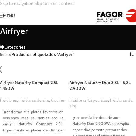
Skip to navigation
Skip to main content
MENU
Airfryer
Categories
Inicio
/
Productos etiquetados “Airfryer”
Airfryer Naturfry Compact 2,5L
Airfryer NaturFry Duo 3,3L + 5,3L
1.450W
2.900W
Freidoras
,
Freidoras de aire
,
Cocina
Freidoras
,
Especiales
,
Freidoras de
1,00
€
aire
1,00
€
Transforma tus platos favoritos en
¿Conoces la freidora de aire
versiones más saludables con la
Naturfry Duo 2.900W
? Su amplia
airfryer
Naturfry Compact 2.5L.
capacidad permite preparar dos
Experimenta el placer de disfrutar
elaboraciones al mismo tiempo