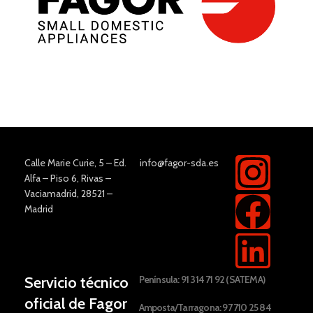
Tecnología de convección.
calienta.
Pantalla LED táctil.
Ahora cocinar de forma cómoda y
Regulador de temperatura entre
saludable será más fácil que nunca.
80°C-200°C.
Introduce los alimentos en su cesto,
Temporizador hasta 60 minutos.
ajusta el tiempo y la temperatura y
Avisador acústico.
la freidora se encargará de hacer el
Cubetas desmontables aptas para
resto.
lavavajillas.
Descargar Manual
Diseño exterior en acero inoxidable
cepillado.
Calentamiento uniforme.
Calle Marie Curie, 5 – Ed.
info@fagor-sda.es
Descargar Manual
Alfa – Piso 6, Rivas –
Vaciamadrid, 28521 –
Madrid
Servicio técnico
Península: 91 314 71 92 (SATEMA)
oficial de Fagor
Amposta/Tarragona: 97 710 25 84